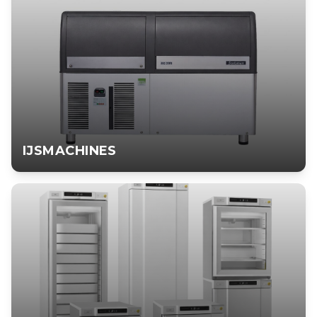
IJSMACHINES
IJSMACHINES
Professionele Scotsman ijsmachines voor horeca, zorg en
industrie. Gourmet, dice, nugget en flake ijs.
BEKIJK PRODUCT