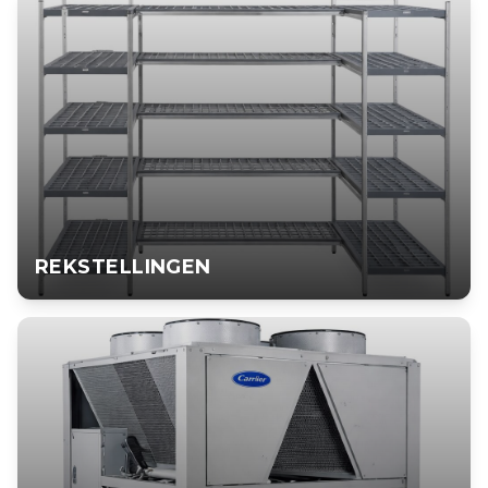
KOEL- EN VRIESMEUBELEN
Presentatiemeubelen voor supermarkten en winkels. Stijlvol en
energiezuinig.
BEKIJK PRODUCT
REKSTELLINGEN
REKSTELLINGEN
Roestvrijstalen rekstellingen voor koel- en vriescellen.
Hygiënisch en duurzaam.
BEKIJK PRODUCT