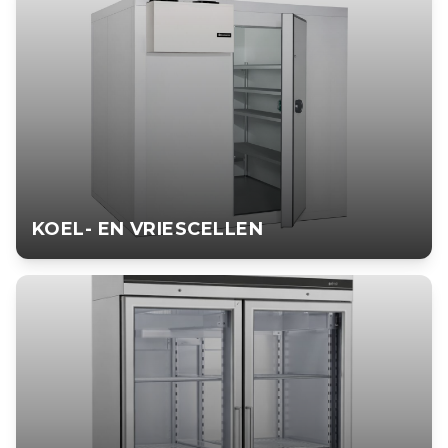
Airconditioningsystemen voor optimaal comfort. Van split-units
tot VRF-systemen voor elk gebouw.
BEKIJK PRODUCT
KOEL- EN VRIESCELLEN
KOEL- EN VRIESCELLEN
Op maat gemaakte koel- en vriescellen voor opslag van verse
en diepvriesproducten.
BEKIJK PRODUCT