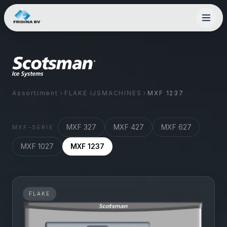
Assortiment
FLAKE IJSMACHINES
MXF 1237
MXF 327
MXF 427
MXF 627
MXF
-SERIE
MXF 1027
MXF 1237
FLAKE