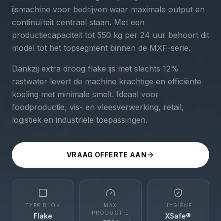
ijsmachine voor bedrijven waar maximale output en
continuïteit centraal staan. Met een
productiecapaciteit tot 550 kg per 24 uur behoort dit
model tot het topsegment binnen de MXF-serie.
Dankzij extra droog flake ijs met slechts 12%
restwater levert de machine krachtige en efficiënte
koeling met minimale smelt. Ideaal voor
foodproductie, vis- en vleesverwerking, retail,
logistiek en industriële toepassingen.
VRAAG OFFERTE AAN
TYPE BLOK
MAX
HYGIËNE
PRODUCTIE
Flake
XSafe®