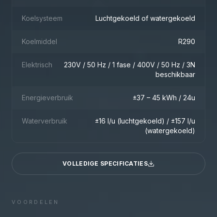
Koelsysteem
Luchtgekoeld of watergekoeld
Koelmiddel
R290
Elektrisch
230V / 50 Hz / 1 fase / 400V / 50 Hz / 3N
beschikbaar
Energieverbruik
±37 – 45 kWh / 24u
Waterverbruik
±16 l/u (luchtgekoeld) / ±157 l/u
(watergekoeld)
VOLLEDIGE SPECIFICATIES
VOORDELEN