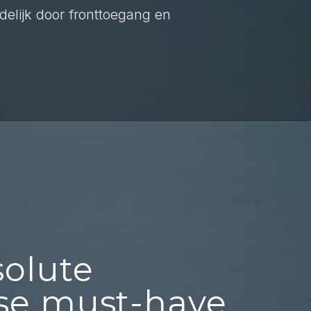
elijk door fronttoegang en
7
olute
se must-have