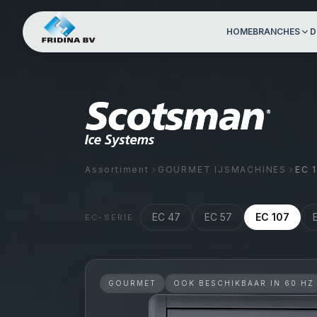
HOME
BRANCHES
D
Assortiment
GOURMET IJSMACHINES
EC 
EC 47
EC 57
EC 107
EC
-SERIE
GOURMET
OOK BESCHIKBAAR IN 60 HZ