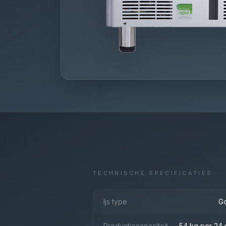
TECHNISCHE SPECIFICATIES
Ijs type
Go
Productiecapaciteit
54 kg per 24 