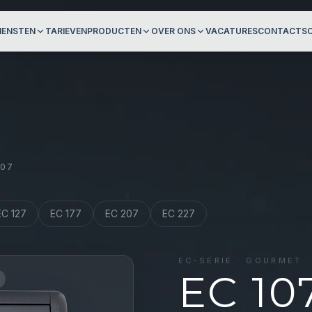
IENSTEN
TARIEVEN
PRODUCTEN
OVER ONS
VACATURES
CONTACT
S
107
EC 127
EC 177
EC 207
EC 227
EC
-SERIE ·
GOURMET
EC 10