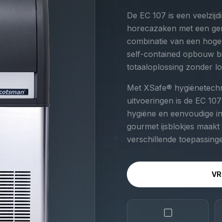
De EC 107 is een veelzij
horecazaken met een gemi
combinatie van een hoge
self-contained opbouw bie
totaaloplossing zonder lo
Met XSafe® hygiënetechn
uitvoeringen is de EC 1
hygiëne en eenvoudige in
gourmet ijsblokjes maakt
verschillende toepassing
VR