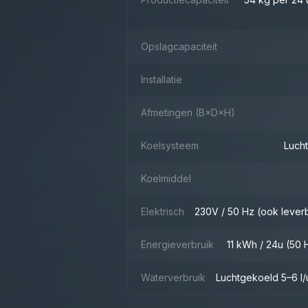
Opslagcapaciteit
Installatie
Afmetingen (B×D×H)
Koelsysteem
Luch
Koelmiddel
Elektrisch
230V / 50 Hz (ook lever
Energieverbruik
11 kWh / 24u (50 
Waterverbruik
Luchtgekoeld 5–6 l/