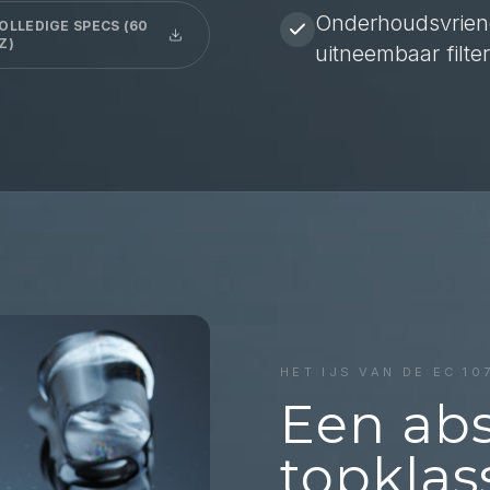
Onderhoudsvriend
OLLEDIGE SPECS (60
Z)
uitneembaar filter
HET IJS VAN DE
EC 10
Een abs
topklas