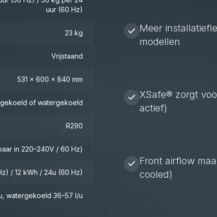
uur (60 Hz)
Meer installatiefl
23 kg
modellen
Vrijstaand
531 x 600 x 840 mm
XSafe® zorgt voo
tgekoeld of watergekoeld
actief)
R290
baar in 220–240V / 60 Hz)
Front airflow maa
Hz) / 12 kWh / 24u (60 Hz)
cooled)
u, watergekoeld 36–57 l/u