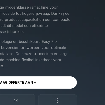
dige middenklasse ijsmachine voor
ddelde tot hogere ijsvraag. Dankzij de
re productiecapaciteit en een compacte
dt dit model een efficiënte
sse ijsbunker.
ologie en beschikbare Easy Fit-
07 bovendien ontworpen voor optimale
stallatie. De keuze uit medium en large
 de machine flexibel inzetbaar voor
en.
AAG OFFERTE AAN