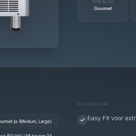
TYPE BLOK
Gourmet
VOORDELEN
Easy Fit voor extra 
urmet ijs (Medium, Large)
uur (50 Hz) / 56 kg per 24