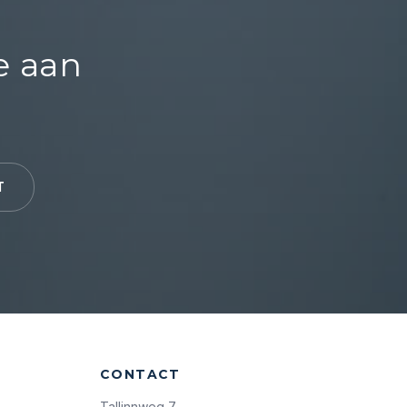
e aan
T
CONTACT
Tallinnweg 7