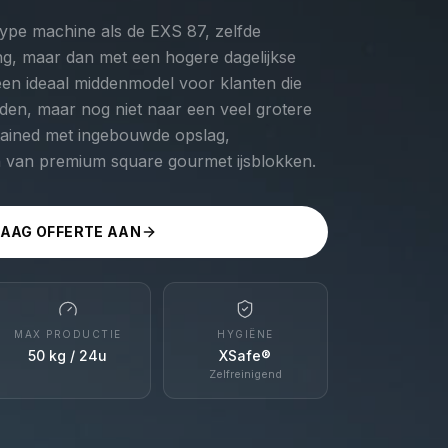
type machine als de EXS 87, zelfde
g, maar dan met een hogere dagelijkse
 een ideaal middenmodel voor klanten die
nden, maar nog niet naar een veel grotere
tained met ingebouwde opslag,
n van premium square gourmet ijsblokken.
AAG OFFERTE AAN
MAX PRODUCTIE
HYGIËNE
50 kg / 24u
XSafe®
Zelfreinigend