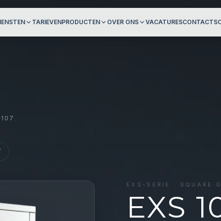
IENSTEN
TARIEVEN
PRODUCTEN
OVER ONS
VACATURES
CONTACT
S
 107
7
EXS
-SERIE ·
SQUARE 
EXS 1