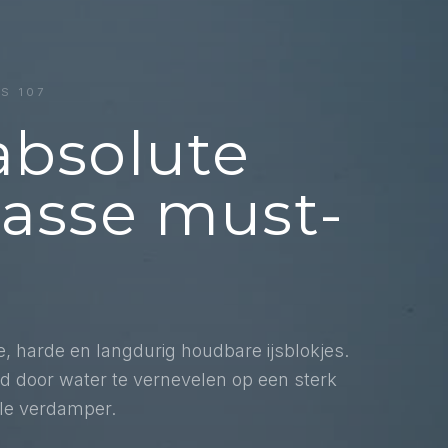
S 107
absolute
lasse must-
e, harde en langdurig houdbare ijsblokjes.
d door water te vernevelen op een sterk
ale verdamper.