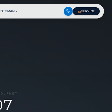
COTSMAN
SERVICE
GOURMET
07