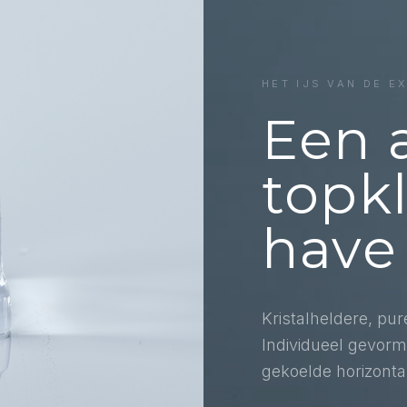
HET IJS VAN DE
EX
Een 
topk
have
Kristalheldere, pur
Individueel gevorm
gekoelde horizont