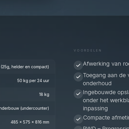
VOORDELEN
Afwerking van roe
 (25g, helder en compact)
Toegang aan de 
50 kg per 24 uur
onderhoud
Ingebouwde opsl
18 kg
onder het werkbl
inpassing
nderbouw (undercounter)
Compacte afmet
485 x 575 x 816 mm
PWD – Progressie