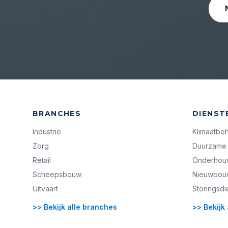
BRANCHES
DIENST
Industrie
Klimaatbe
Zorg
Duurzame 
Retail
Onderhoud 
Scheepsbouw
Nieuwbouw 
Uitvaart
Storingsdi
>> Bekijk alle branches
>> Bekijk 