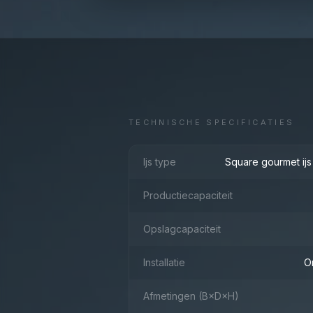
TECHNISCHE SPECIFICATIES
Ijs type
Square gourmet ijs
Productiecapaciteit
Opslagcapaciteit
Installatie
O
Afmetingen (B×D×H)