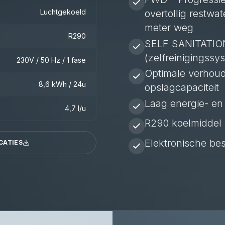
Luchtgekoeld
overtollig restwa
meter weg
R290
SELF SANITATIO
(zelfreinigingssy
230V / 50 Hz / 1 fase
Optimale verhoud
8,6 kWh / 24u
opslagcapaciteit
Laag energie- en
4,7 l/u
R290 koelmiddel
Elektronische bes
CATIES