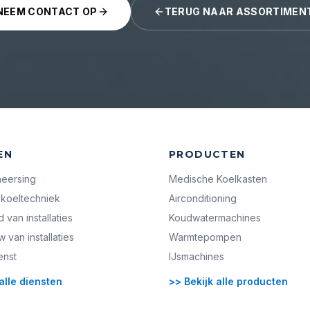
NEEM CONTACT OP
TERUG NAAR ASSORTIMEN
EN
PRODUCTEN
heersing
Medische Koelkasten
koeltechniek
Airconditioning
van installaties
Koudwatermachines
van installaties
Warmtepompen
enst
IJsmachines
alle diensten
>> Bekijk alle producten