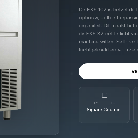
De EXS 107 is hetzelfde 
opbouw, zelfde toepassin
capaciteit. Dit maakt het
de EXS 87 nét te licht vi
machine willen. Self-con
luchtgekoeld en voorzie
VR
TYPE BLOK
Square Gourmet