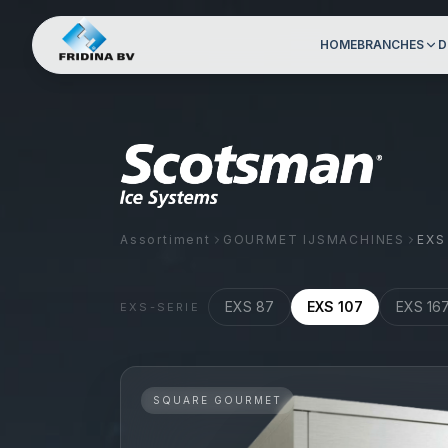
HOME
BRANCHES
D
Assortiment
GOURMET IJSMACHINES
EXS
EXS 87
EXS 107
EXS 16
EXS
-SERIE
SQUARE GOURMET